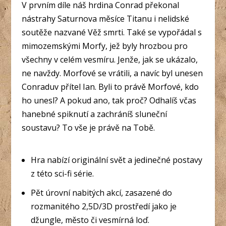
V prvním díle náš hrdina Conrad překonal
nástrahy Saturnova měsíce Titanu i nelidské
soutěže nazvané Věž smrti. Také se vypořádal s
mimozemskými Morfy, jež byly hrozbou pro
všechny v celém vesmíru. Jenže, jak se ukázalo,
ne navždy. Morfové se vrátili, a navíc byl unesen
Conraduv přítel Ian. Byli to právě Morfové, kdo
ho unesl? A pokud ano, tak proč? Odhalíš včas
hanebné spiknutí a zachráníš sluneční
soustavu? To vše je právě na Tobě.
Hra nabízí originální svět a jedinečné postavy
z této sci-fi série.
Pět úrovní nabitých akcí, zasazené do
rozmanitého 2,5D/3D prostředí jako je
džungle, město či vesmírná loď.