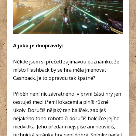
A jaká je doopravdy:
Někde jsem si přečetl zajímavou poznámku, že
místo Flashback by se hra měla jmenovat
Cashback. Je to opravdu tak špatné?
Příběh není nic závratného, v první části hry jen
cestuješ mezi třemi lokacemi a plníš různé
úkoly. Doručíš nějaký ten balíček, zabiješ
nějakého toho robota či doručíš holčičce jejího
medvídka. Jeho předání nejspíše ani neuvidíš,
technická stránka hry není dobrá. Snímky padají,