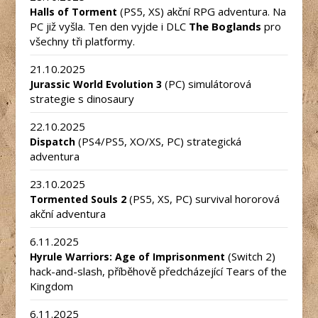
(PS5, XS) akční RPG adventura. Na
Halls of Torment
PC již vyšla. Ten den vyjde i DLC
The Boglands
pro
všechny tři platformy.
21.10.2025
(PC) simulátorová
Jurassic World Evolution 3
strategie s dinosaury
22.10.2025
(PS4/PS5, XO/XS, PC) strategická
Dispatch
adventura
23.10.2025
(PS5, XS, PC) survival hororová
Tormented Souls 2
akční adventura
6.11.2025
(Switch 2)
Hyrule Warriors: Age of Imprisonment
hack-and-slash, příběhově předcházející Tears of the
Kingdom
6.11.2025