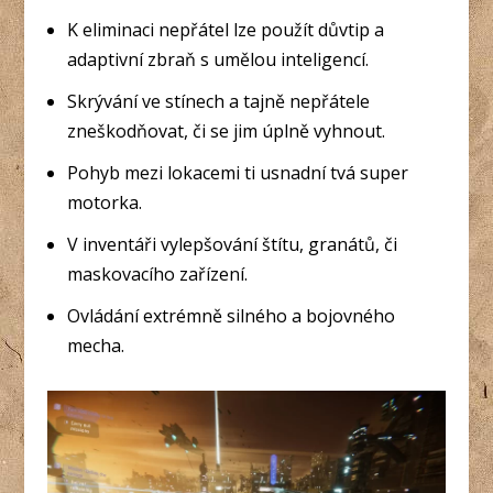
K eliminaci nepřátel lze použít důvtip a
adaptivní zbraň s umělou inteligencí.
Skrývání ve stínech a tajně nepřátele
zneškodňovat, či se jim úplně vyhnout.
Pohyb mezi lokacemi ti usnadní tvá super
motorka.
V inventáři vylepšování štítu, granátů, či
maskovacího zařízení.
Ovládání extrémně silného a bojovného
mecha.