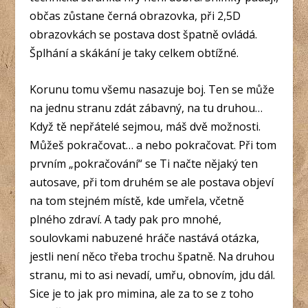
občas zůstane černá obrazovka, při 2,5D
obrazovkách se postava dost špatně ovládá.
Šplhání a skákání je taky celkem obtížné.
Korunu tomu všemu nasazuje boj. Ten se může
na jednu stranu zdát zábavný, na tu druhou…
Když tě nepřátelé sejmou, máš dvě možnosti.
Můžeš pokračovat… a nebo pokračovat. Při tom
prvním „pokračování“ se Ti načte nějaký ten
autosave, při tom druhém se ale postava objeví
na tom stejném místě, kde umřela, včetně
plného zdraví. A tady pak pro mnohé,
soulovkami nabuzené hráče nastává otázka,
jestli není něco třeba trochu špatně. Na druhou
stranu, mi to asi nevadí, umřu, obnovím, jdu dál.
Sice je to jak pro mimina, ale za to se z toho