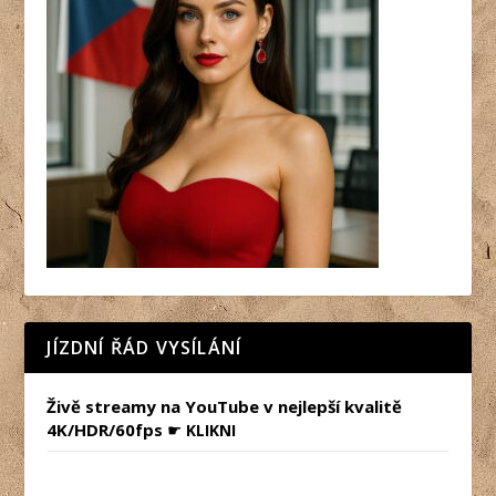
JÍZDNÍ ŘÁD VYSÍLÁNÍ
Živě streamy na YouTube v nejlepší kvalitě
4K/HDR/60fps
☛
KLIKNI