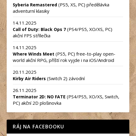
(PS5, XS, PC) předělávka
Syberia Remastered
adventurní klasiky
14.11.2025
(PS4/PS5, XO/XS, PC)
Call of Duty: Black Ops 7
akční FPS střílečka
14.11.2025
(PS5, PC) free-to-play open-
Where Winds Meet
world akční RPG, příští rok vyjde i na iOS/Android
20.11.2025
(Switch 2) závodní
Kirby Air Riders
26.11.2025
(PS4/PS5, XO/XS, Switch,
Terminator 2D: NO FATE
PC) akční 2D plošinovka
RÁJ NA FACEBOOKU