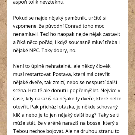
aspoň tolik nevzteknu.
Pokud se najde nějaký pamětník, určitě si
vzpomene, že původní Conrad toho moc
nenamluvil. Teď ho naopak nejde nějak zastavit
a říká něco pořád, i když současně mluví třeba i
nějaké NPC. Taky dobrý, no.
Není to úplně nehratelné…ale někdy člověk
musí restartovat. Postava, která má otevřít
nějaké dveře, tak zmizí, nebo se nespustí další
scéna. Hra tě ale donutí i popřemýšlet. Nejvíce v
čase, kdy narazíš na nějaké ty dveře, které nelze
otevřít. Pak přichází otázka, je někde schovaný
klíč a nebo je to jen nějaký další bug? Taky se ti
může stát, že v aréně narazíš na bosse, který s
Tebou nechce bojovat. Ale na druhou stranu to