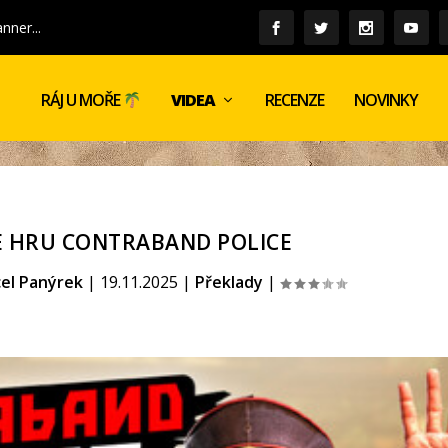
nner...
VIDEA
RECENZE
NOVINKY
RÁJ U MOŘE
ME HRU CONTRABAND POLICE
el Panýrek
|
19.11.2025
|
Překlady
|