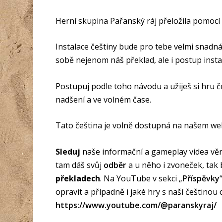
Herní skupina Pařanský ráj přeložila pomocí
Instalace češtiny bude pro tebe velmi snadná
sobě nejenom náš překlad, ale i postup inst
Postupuj podle toho návodu a užiješ si hru č
nadšení a ve volném čase.
Tato čeština je volně dostupná na našem web
Sleduj
naše informační a gameplay videa v
tam dáš svůj
odběr
a u něho i zvoneček, tak
překladech
. Na YouTube v sekci „
Příspěvky
opravit a případně i jaké hry s naší češtinou
https://www.youtube.com/@paranskyraj/