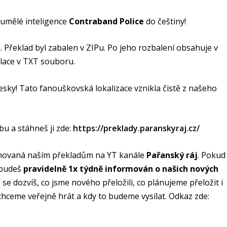
 umělé inteligence
Contraband Police
do češtiny!
. Překlad byl zabalen v ZIPu. Po jeho rozbalení obsahuje v
alace v TXT souboru.
esky! Tato fanouškovská lokalizace vznikla čistě z našeho
u a stáhneš ji zde:
https://preklady.paranskyraj.cz/
ěnovaná naším překladům na YT kanále
Pařanský ráj
. Pokud 
 budeš
pravidelně 1x týdně informován o našich nových
“ se dozvíš, co jsme nového přeložili, co plánujeme přeložit i
 chceme veřejně hrát a kdy to budeme vysílat. Odkaz zde: