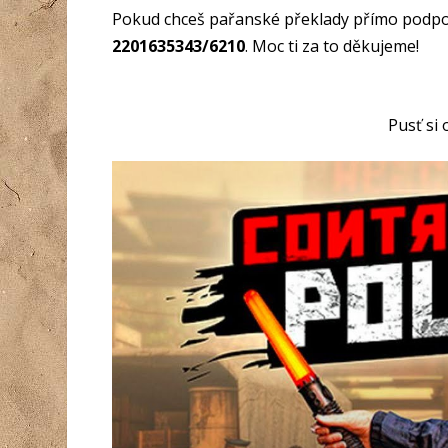
Pokud chceš pařanské překlady přímo podpoři
2201635343/6210
. Moc ti za to děkujeme!
Pusť si o