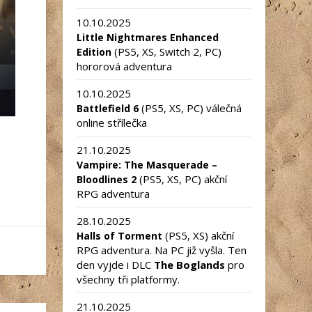
10.10.2025
Little Nightmares Enhanced
(PS5, XS, Switch 2, PC)
Edition
hororová adventura
10.10.2025
(PS5, XS, PC) válečná
Battlefield 6
online střílečka
21.10.2025
Vampire: The Masquerade –
(PS5, XS, PC) akční
Bloodlines 2
RPG adventura
28.10.2025
(PS5, XS) akční
Halls of Torment
RPG adventura. Na PC již vyšla. Ten
den vyjde i DLC
The Boglands
pro
všechny tři platformy.
21.10.2025