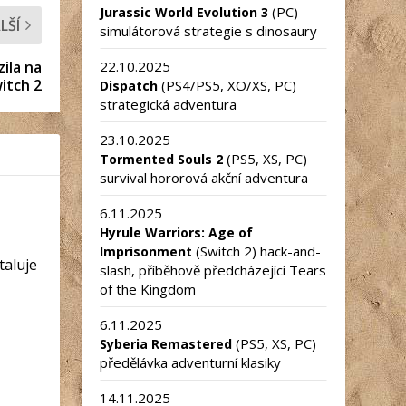
(PC)
Jurassic World Evolution 3
LŠÍ
simulátorová strategie s dinosaury
zila na
22.10.2025
itch 2
(PS4/PS5, XO/XS, PC)
Dispatch
strategická adventura
23.10.2025
(PS5, XS, PC)
Tormented Souls 2
survival hororová akční adventura
6.11.2025
Hyrule Warriors: Age of
(Switch 2) hack-and-
Imprisonment
taluje
slash, příběhově předcházející Tears
of the Kingdom
6.11.2025
(PS5, XS, PC)
Syberia Remastered
předělávka adventurní klasiky
14.11.2025