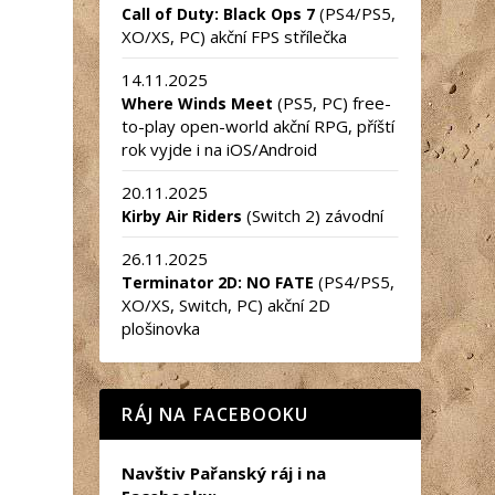
(PS4/PS5,
Call of Duty: Black Ops 7
XO/XS, PC) akční FPS střílečka
14.11.2025
(PS5, PC) free-
Where Winds Meet
to-play open-world akční RPG, příští
rok vyjde i na iOS/Android
20.11.2025
(Switch 2) závodní
Kirby Air Riders
26.11.2025
(PS4/PS5,
Terminator 2D: NO FATE
XO/XS, Switch, PC) akční 2D
plošinovka
RÁJ NA FACEBOOKU
Navštiv Pařanský ráj i na