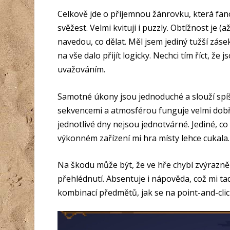
Celkově jde o příjemnou žánrovku, která fan
svěžest. Velmi kvituji i puzzly. Obtížnost je 
navedou, co dělat. Měl jsem jediný tužší zásek
na vše dalo přijít logicky. Nechci tím říct, že
uvažováním.
Samotné úkony jsou jednoduché a slouží spíš 
sekvencemi a atmosférou funguje velmi dobře
jednotlivé dny nejsou jednotvárné. Jediné, co 
výkonném zařízení mi hra místy lehce cukala.
Na škodu může být, že ve hře chybí zvýrazn
přehlédnutí. Absentuje i nápověda, což mi tad
kombinací předmětů, jak se na point-and-click