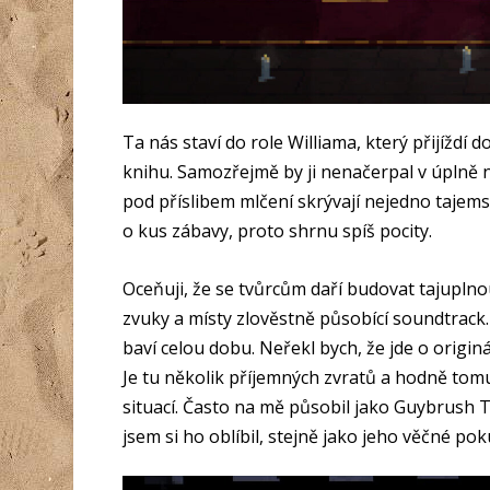
Ta nás staví do role Will­iama, který přijíždí
knihu. Samozřejmě by ji nenačerpal v úplně n
pod příslibem mlčení skrývají nejedno tajemst
o kus zábavy, proto shrnu spíš pocity.
Oceňuji, že se tvůrcům daří budovat tajupl
zvuky a místy zlověstně působící soundtrack
baví celou dobu. Neřekl bych, že jde o origin
Je tu několik příjemných zvratů a hodně tomu
situací. Často na mě působil jako Guybrush 
jsem si ho oblíbil, stejně jako jeho věčné 