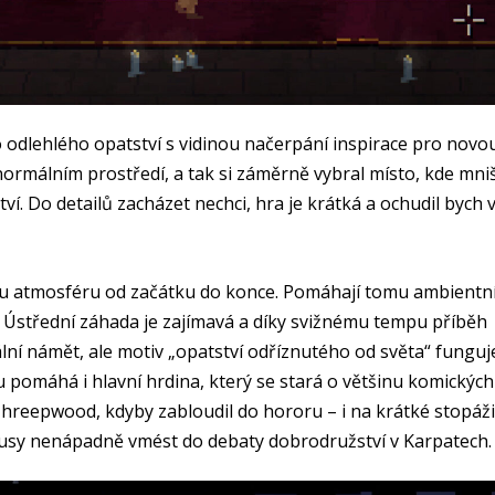
 do odlehlého opatství s vidinou načerpání inspirace pro novo
ormálním prostředí, a tak si záměrně vybral místo, kde mniš
ví. Do detailů zacházet nechci, hra je krátká a ochudil bych 
nou atmosféru od začátku do konce. Pomáhají tomu ambientn
. Ústřední záhada je zajímavá a díky svižnému tempu příběh
ální námět, ale motiv „opatství odříznutého od světa“ funguj
 pomáhá i hlavní hrdina, který se stará o většinu komických
Threepwood, kdyby zabloudil do hororu – i na krátké stopáži
pokusy nenápadně vmést do debaty dobrodružství v Karpatech.