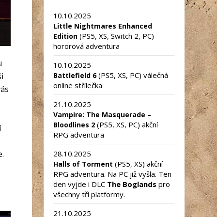
10.10.2025
Little Nightmares Enhanced
(PS5, XS, Switch 2, PC)
Edition
hororová adventura
u
10.10.2025
(PS5, XS, PC) válečná
i
Battlefield 6
online střílečka
vás
21.10.2025
Vampire: The Masquerade –
(PS5, XS, PC) akční
Bloodlines 2
í
RPG adventura
e.
28.10.2025
(PS5, XS) akční
Halls of Torment
RPG adventura. Na PC již vyšla. Ten
den vyjde i DLC
The Boglands
pro
všechny tři platformy.
21.10.2025