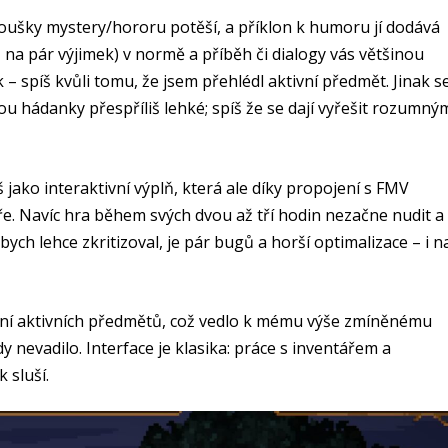
oušky mystery/hororu potěší, a příklon k humoru jí dodává
(až na pár výjimek) v normě a příběh či dialogy vás většinou
 – spíš kvůli tomu, že jsem přehlédl aktivní předmět. Jinak s
 jsou hádanky přespříliš lehké; spíš že se dají vyřešit rozumný
jako interaktivní výplň, která ale díky propojení s FMV
. Navíc hra během svých dvou až tří hodin nezačne nudit a
bych lehce zkritizoval, je pár bugů a horší optimalizace – i n
ění aktivních předmětů, což vedlo k mému výše zmíněnému
y nevadilo. Interface je klasika: práce s inventářem a
 sluší.