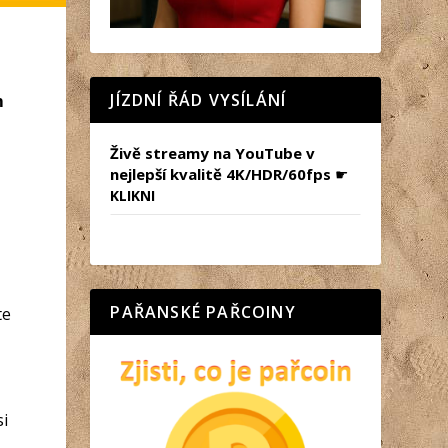
JÍZDNÍ ŘÁD VYSÍLÁNÍ
m
Živě streamy na YouTube v
nejlepší kvalitě 4K/HDR/60fps
☛
KLIKNI
PAŘANSKÉ PAŘCOINY
te
si