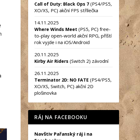
(PS4/PS5,
Call of Duty: Black Ops 7
XO/XS, PC) akční FPS střílečka
14.11.2025
e
(PS5, PC) free-
Where Winds Meet
m
to-play open-world akční RPG, příští
rok vyjde i na iOS/Android
20.11.2025
(Switch 2) závodní
Kirby Air Riders
26.11.2025
a
(PS4/PS5,
Terminator 2D: NO FATE
XO/XS, Switch, PC) akční 2D
plošinovka
RÁJ NA FACEBOOKU
Navštiv Pařanský ráj i na