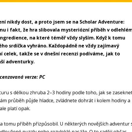
ní nikdy dost, a proto jsem se na Scholar Adventure:
mu i fakt, že hra slibovala mysteriózní příběh v odlehlé
ngredience, na které téměř vždy slyším. Když k tomu
ého srdíčka vyhráno. Každopádně ne vždy zajímavý
í celek, takže se v dnešní recenzi podíváme, jak to
nší adventurky.
cenzovaná verze: PC
turu s délkou zhruba 2–3 hodiny podle toho, jak se zasekne
d vám průběh půjde hladce, zvládnete dohrát i kolem hodiny a
ale platí opak.
, a tomu příběh přizpůsobil. U některých novějších adventur 
oužené puzzly nebo rozvleklé pasáže. O to raději občas