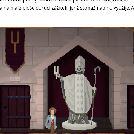
 na malé ploše doručí zážitek, jenž stopáž naplno využije. A