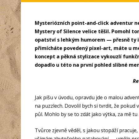
Mysteriózních point-and-click adventur ne
Mystery of Silence velice těšil. Pomohl to
opatství s lehkým humorem — přesně ty i
přimícháte povedený pixel-art, máte u m
koncept a pěkná stylizace vykouzlí funkčn
dopadlo u této na první pohled slibné me
Re
Jak píšu v úvodu, opravdu jde o malou adven
na puzzlech. Dovolil bych si tvrdit, že poku
půl. Mohlo by se to zdát jako výtka, za mě tu 
Tvůrce zjevně věděl, s jakou stopáží pracuje
všímám zbytečného natahování — uměle prodl