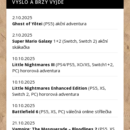
VYŠLO A BRZY VYJDE
2.10.2025
(PS5) akční adventura
Ghost of Yōtei
2.10.2025
1+2 (Switch, Switch 2) akční
Super Mario Galaxy
skákačka
10.10.2025
(PS4/PS5, XO/XS, Switch1+2,
Little Nightmares III
PC) hororová adventura
10.10.2025
(PS5, XS,
Little Nightmares Enhanced Edition
Switch 2, PC) hororová adventura
10.10.2025
(PS5, XS, PC) válečná online střílečka
Battlefield 6
21.10.2025
(PS5, XS,
Vampire: The Masquerade – Bloodlines 2