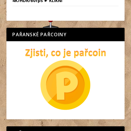
4K/HDR/60fps
☛
KLIKNI
PAŘANSKÉ PAŘCOINY