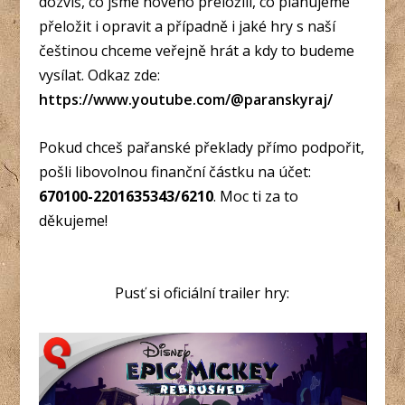
dozvíš, co jsme nového přeložili, co plánujeme
přeložit i opravit a případně i jaké hry s naší
češtinou chceme veřejně hrát a kdy to budeme
vysílat. Odkaz zde:
https://www.youtube.com/@paranskyraj/
Pokud chceš pařanské překlady přímo podpořit,
pošli libovolnou finanční částku na účet:
670100-2201635343/6210
. Moc ti za to
děkujeme!
Pusť si oficiální trailer hry: