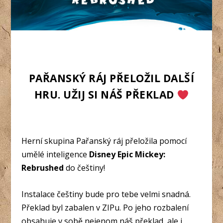
PAŘANSKÝ RÁJ PŘELOŽIL DALŠÍ
HRU. UŽIJ SI NÁŠ PŘEKLAD
Herní skupina Pařanský ráj přeložila pomocí
umělé inteligence
Disney Epic Mickey:
Rebrushed
do češtiny!
Instalace češtiny bude pro tebe velmi snadná.
Překlad byl zabalen v ZIPu. Po jeho rozbalení
obsahuje v sobě nejenom náš překlad, ale i