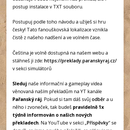
postup instalace v TXT souboru.
Postupuj podle toho návodu a užiješ si hru
česky! Tato fanouškovská lokalizace vznikla
čistě z našeho nadšení a ve volném čase.
Čeština je volně dostupná na našem webu a
stáhneš ji zde:
https://preklady.paranskyraj.cz/
v sekci
simulátorů
Sleduj
naše informační a gameplay videa
věnovaná naším překladům na YT kanále
Pařanský ráj
. Pokud si tam dáš svůj
odběr
a u
něho i zvoneček, tak budeš
pravidelně 1x
týdně informován o našich nových
překladech
. Na YouTube v sekci „
Příspěvky
“ se