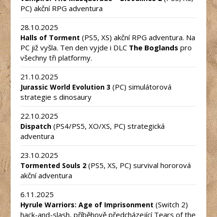
PC) akční RPG adventura
28.10.2025
(PS5, XS) akční RPG adventura. Na
Halls of Torment
PC již vyšla. Ten den vyjde i DLC
The Boglands
pro
všechny tři platformy.
21.10.2025
(PC) simulátorová
Jurassic World Evolution 3
strategie s dinosaury
22.10.2025
(PS4/PS5, XO/XS, PC) strategická
Dispatch
adventura
23.10.2025
(PS5, XS, PC) survival hororová
Tormented Souls 2
akční adventura
6.11.2025
(Switch 2)
Hyrule Warriors: Age of Imprisonment
hack-and-slash, příběhově předcházející Tears of the