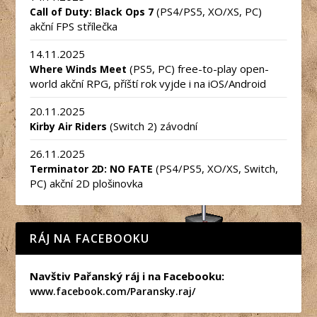
(PS4/PS5, XO/XS, PC)
Call of Duty: Black Ops 7
akční FPS střílečka
14.11.2025
(PS5, PC) free-to-play open-
Where Winds Meet
world akční RPG, příští rok vyjde i na iOS/Android
20.11.2025
(Switch 2) závodní
Kirby Air Riders
26.11.2025
(PS4/PS5, XO/XS, Switch,
Terminator 2D: NO FATE
PC) akční 2D plošinovka
RÁJ NA FACEBOOKU
Navštiv Pařanský ráj i na Facebooku:
www.facebook.com/Paransky.raj/