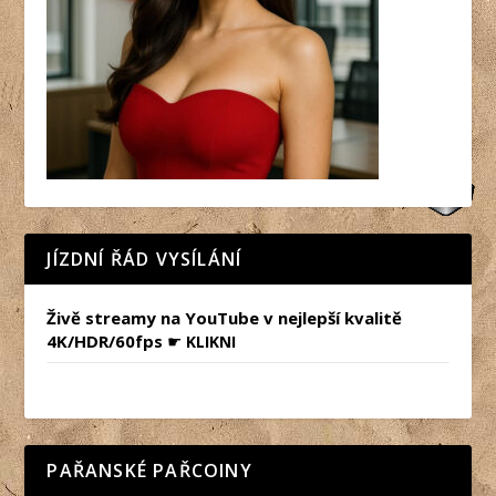
JÍZDNÍ ŘÁD VYSÍLÁNÍ
Živě streamy na YouTube v nejlepší kvalitě
4K/HDR/60fps
☛
KLIKNI
PAŘANSKÉ PAŘCOINY