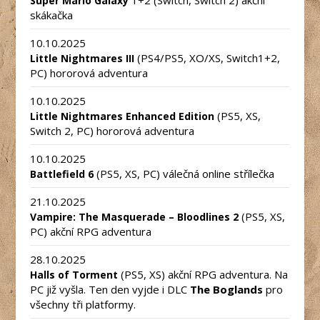
Super Mario Galaxy
skákačka
10.10.2025
(PS4/PS5, XO/XS, Switch1+2,
Little Nightmares III
PC) hororová adventura
10.10.2025
(PS5, XS,
Little Nightmares Enhanced Edition
Switch 2, PC) hororová adventura
10.10.2025
(PS5, XS, PC) válečná online střílečka
Battlefield 6
21.10.2025
(PS5, XS,
Vampire: The Masquerade – Bloodlines 2
PC) akční RPG adventura
28.10.2025
(PS5, XS) akční RPG adventura. Na
Halls of Torment
PC již vyšla. Ten den vyjde i DLC
The Boglands
pro
všechny tři platformy.