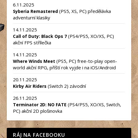
6.11.2025
(PS5, XS, PC) předělávka
Syberia Remastered
adventurní klasiky
14.11.2025
(PS4/PS5, XO/XS, PC)
Call of Duty: Black Ops 7
akční FPS střílečka
14.11.2025
(PS5, PC) free-to-play open-
Where Winds Meet
world akční RPG, příští rok vyjde i na iOS/Android
20.11.2025
(Switch 2) závodní
Kirby Air Riders
26.11.2025
(PS4/PS5, XO/XS, Switch,
Terminator 2D: NO FATE
PC) akční 2D plošinovka
RÁJ NA FACEBOOKU