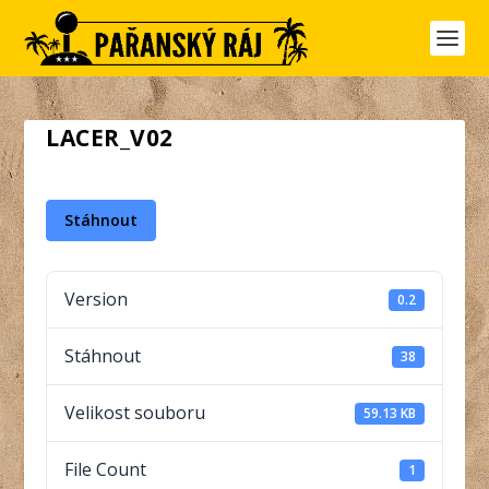
LACER_V02
Stáhnout
Version
0.2
Stáhnout
38
Velikost souboru
59.13 KB
File Count
1